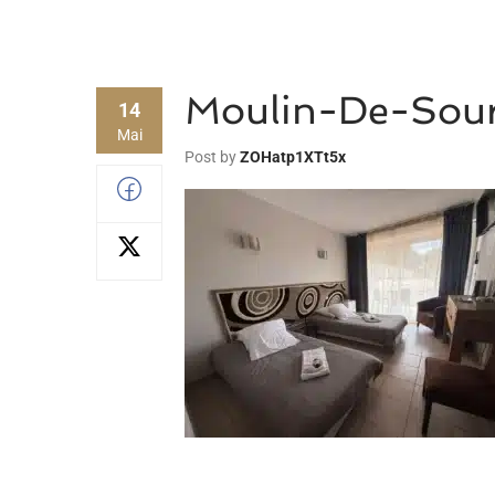
Moulin-De-Sou
14
Mai
Post by
ZOHatp1XTt5x