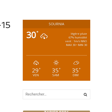
-15
SOURNIA
30
°
légère pluie
67% humidité
vent : 1m/s NNO
MAX 30 • MIN 30
29
35
35
°
°
°
VEN
SAM
DIM