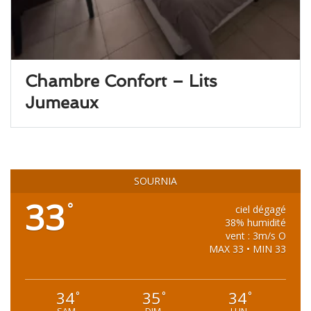
Chambre Confort – Lits
Jumeaux
SOURNIA
33
°
ciel dégagé
38% humidité
vent : 3m/s O
MAX 33 • MIN 33
34
35
34
°
°
°