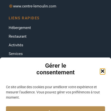
www.centre-lemoulin.com
LIENS RAPIDES
Hébergement
Restaurant
Activités
Services
Contact
Gérer le
consentement
RÉSEAUX SOCIAUX
Facebook
Ce site utilise des cookies pour améliorer votre expérience et
Instagram
mesurer l’audience. Vous pouvez gérer vos préférences à tout
moment.
CONFORT & SERVICES