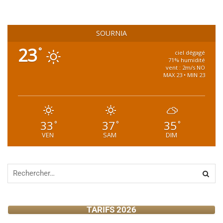
SOURNIA
23
°
ciel dégagé
71% humidité
vent : 2m/s NO
MAX 23 • MIN 23
33
37
35
°
°
°
VEN
SAM
DIM
TARIFS 2026