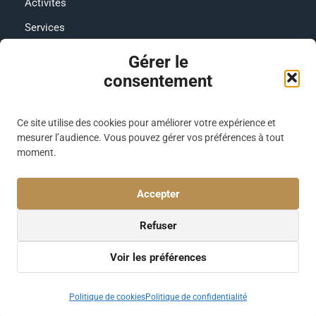
Activités
Services
Contact
Gérer le
consentement
RÉSEAUX SOCIAUX
Facebook
Ce site utilise des cookies pour améliorer votre expérience et
Instagram
mesurer l’audience. Vous pouvez gérer vos préférences à tout
moment.
CONFORT & SERVICES
Wifi Sur Tout Le Site
Accepter
Climatisation Dans Chaque Logement
Refuser
Piscine
Voir les préférences
Village Vacances Cap France
Politique de cookies
Politique de confidentialité