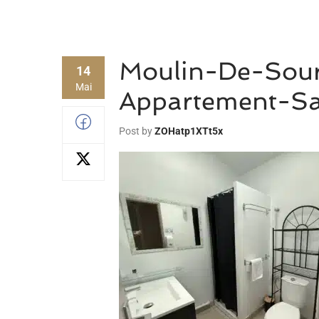
Moulin-De-Sour
14
Mai
Appartement-S
Post by
ZOHatp1XTt5x