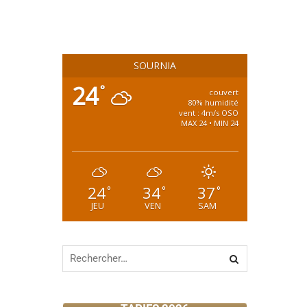
SOURNIA
24
°
couvert
80% humidité
vent : 4m/s OSO
MAX 24 • MIN 24
24
34
37
°
°
°
JEU
VEN
SAM